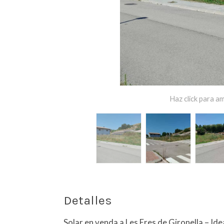
Haz click para am
Detalles
Solar en venda a Les Eres de Gironella – Ide