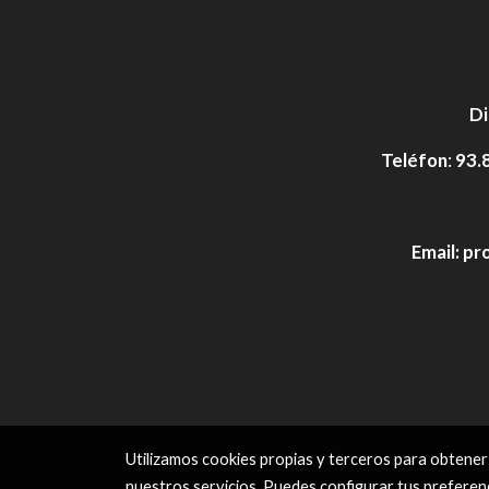
Di
Teléfon
:
93.
Email:
pr
Utilizamos cookies propias y terceros para obtener
nuestros servicios. Puedes configurar tus preferen