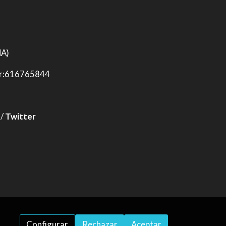
NA)
er:616765844
/
Twitter
Configurar
Rechazar
Aceptar