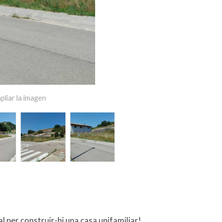
pliar la imagen
al per construir-hi una casa unifamiliar!