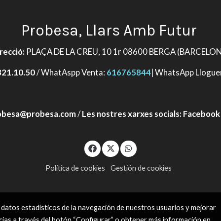
Probesa, Llars Amb Futur
recció:
PLAÇA DE LA CREU, 10 1r 08600 BERGA (BARCELO
821.10.50
/ WhatAspp Venta:
616765844
| WhatsApp Llogu
obesa@probesa.com
/
Les nostres xarxes socials:
Facebook
Política de cookies
Gestión de cookies
 datos estadísticos de la navegación de nuestros usuarios y mejorar
cias a través del botón “Configurar” o obtener más información en