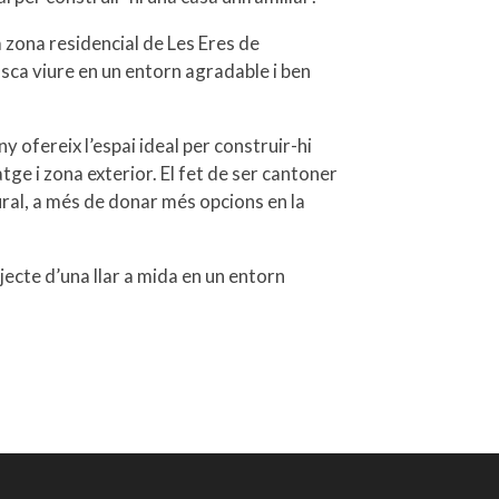
a zona residencial de Les Eres de
usca viure en un entorn agradable i ben
 ofereix l’espai ideal per construir-hi
atge i zona exterior. El fet de ser cantoner
ural, a més de donar més opcions en la
jecte d’una llar a mida en un entorn